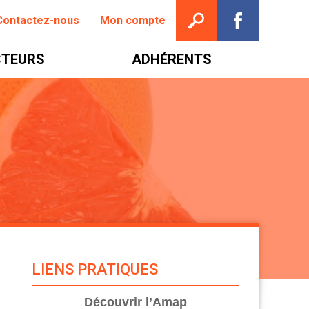
Ouvrir la recherche
Suivez nou
Contactez-nous
Mon compte
TEURS
ADHÉRENTS
LIENS PRATIQUES
Découvrir l’Amap