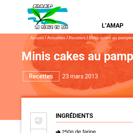
L’AMAP
/
/
/
Accueil
Actualités
Recettes
Minis cakes au pample
Minis cakes au pamp
Themes :
Recettes
23 mars 2013
INGRÉDIENTS
Partager et Imprimer
Imprimer
250g de farine