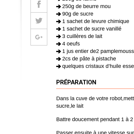
Partager sur Facebook
250g de beurre mou
90g de sucre
Partager sur Twitter
1 sachet de levure chimique
1 sachet de sucre vanillé
3 cuillères de lait
Partager sur Google +
4 oeufs
1 jus entier de2 pamplemous
2cs de pâte à pistache
quelques cristaux d’huile es
PRÉPARATION
Dans la cuve de votre robot,mettr
sucre,le lait
Battre doucement pendant 1 à 2
Passer ensuite à une vitesse sup