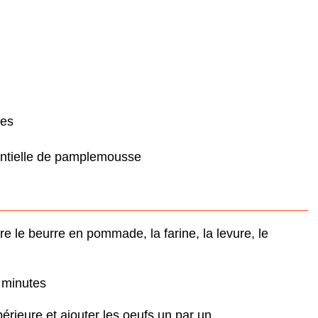
ses
sentielle de pamplemousse
e le beurre en pommade, la farine, la levure, le
 minutes
érieure et ajouter les oeufs un par un