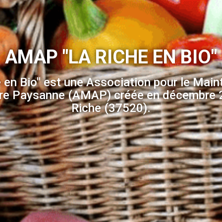
AMAP "LA RICHE EN BIO"
 en Bio" est une Association pour le Main
ure Paysanne (AMAP) créée en décembre 
Riche (37520).