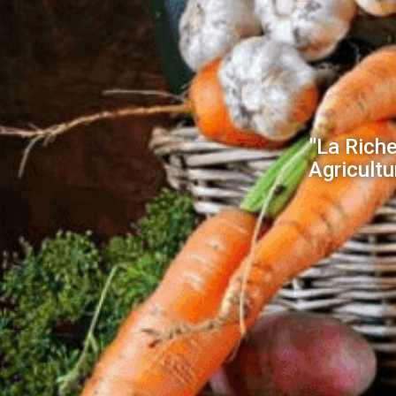
"La Riche
Agricult