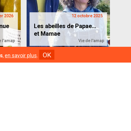
er 2026
12 octobre 2025
enue
Les abeilles de Papae…
et Mamae
e l'amap
Vie de l'amap
OK
s
,
en savoir plus
.