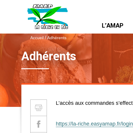
L’AMAP
/
Accueil
Adhérents
Adhérents
L’accès aux commandes s’effectue
Partager et Imprimer
Imprimer
https://la-riche.easyamap.fr/login
Partager sur Facebook