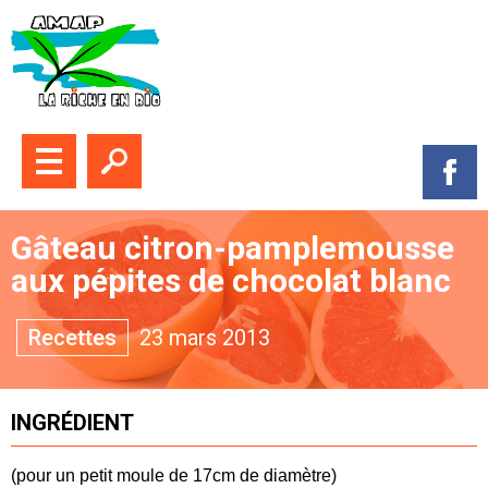
Fermer le menu
Ouvrir la recherche
Suive
Gâteau citron-pamplemousse
aux pépites de chocolat blanc
Themes :
Recettes
23 mars 2013
INGRÉDIENT
(pour un petit moule de 17cm de diamètre)