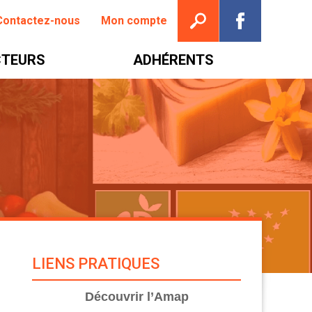
Ouvrir la recherche
Suivez nou
Contactez-nous
Mon compte
TEURS
ADHÉRENTS
LIENS PRATIQUES
Découvrir l’Amap