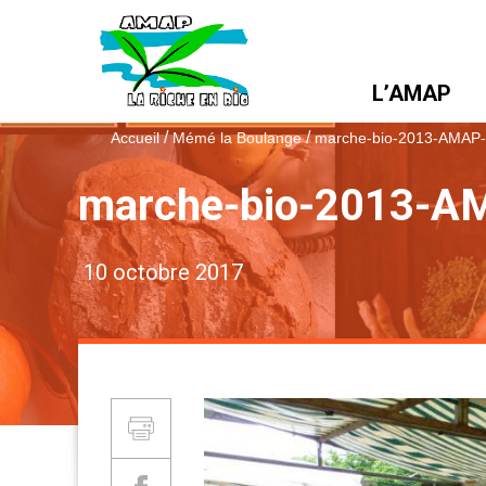
L’AMAP
/
/
Accueil
Mémé la Boulange
marche-bio-2013-AMAP-
marche-bio-2013-AM
10 octobre 2017
Partager et Imprimer
Imprimer