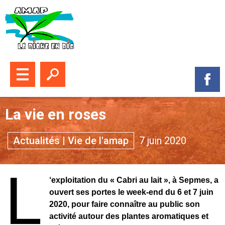
Fermer le menu
Ouvrir la recherche
Suive
La vie en roses
Themes :
Actualités
|
Vie de l'amap
7 juin 2020
L
‘exploitation du « Cabri au lait », à Sepmes, a
ouvert ses portes le week-end du 6 et 7 juin
2020, pour faire connaître au public son
activité autour des plantes aromatiques et