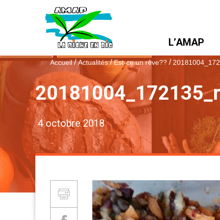
L’AMAP
/
/
/
Accueil
Actualités
Est-ce un rêve??
20181004_172
20181004_172135_r
4 octobre 2018
Partager et Imprimer
Imprimer