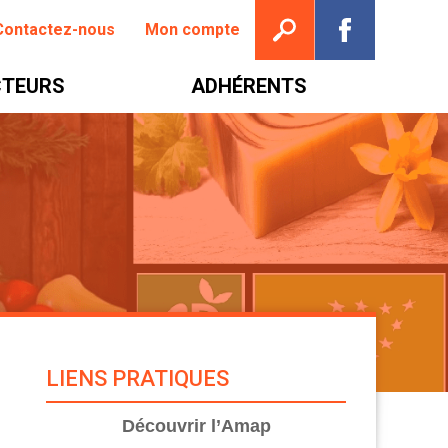
Ouvrir la recherche
Suivez nou
Contactez-nous
Mon compte
TEURS
ADHÉRENTS
LIENS PRATIQUES
Découvrir l’Amap