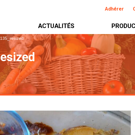
Adhérer
ACTUALITÉS
PRODUC
135_resized
esized