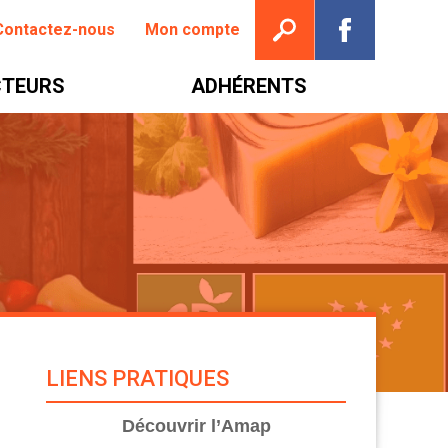
Ouvrir la recherche
Suivez nou
Contactez-nous
Mon compte
TEURS
ADHÉRENTS
LIENS PRATIQUES
Découvrir l’Amap