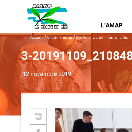
L’AMAP
/
/
Accueil
Vie de l'amap
Dix Ans : avant l’heure, c’était
3-20191109_210848
12 novembre 2019
Partager et Imprimer
Imprimer