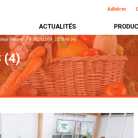
Adhérer
ACTUALITÉS
PRODUC
/
 déjà l’heure!
3-20191109_210848 (4)
 (4)