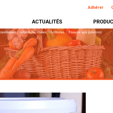
Adhérer
ACTUALITÉS
PRODUC
/
 pastèques…ratatouille, cakes, confitures…
sauce aux poivrons