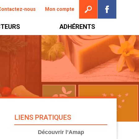
Ouvrir la recherche
Suivez nou
Contactez-nous
Mon compte
TEURS
ADHÉRENTS
LIENS PRATIQUES
Découvrir l’Amap