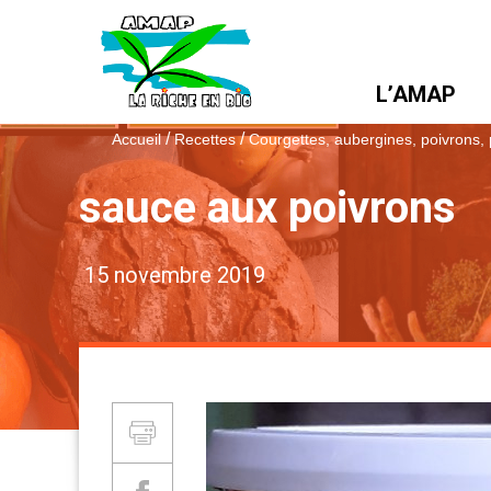
L’AMAP
/
/
Accueil
Recettes
Courgettes, aubergines, poivrons,
sauce aux poivrons
15 novembre 2019
Partager et Imprimer
Imprimer