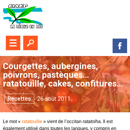
Fermer le menu
Ouvrir la recherche
Suive
Courgettes, aubergines,
poivrons, pastèques…
ratatouille, cakes, confitures…
Themes :
Recettes
26 août 2011
Le mot «
ratatouille
» vient de l’occitan
ratatolha
. Il est
également utilisé dans toutes les langues, y compris en