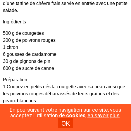
d’une tartine de chèvre frais servie en entrée avec une petite
salade.
Ingrédients
500 g de courgettes
200 g de poivrons rouges
1 citron
6 gousses de cardamome
30 g de pignons de pin
600 g de sucre de canne
Préparation
1 Coupez en petits dés la courgette avec sa peau ainsi que
les poivrons rouges débarrassés de leurs graines et des
peaux blanches.
Versez le tout dans un saladier, ajoutez le jus du citron, les
En poursuivant votre navigation sur ce site, vous
graines de cardamome et le sucre.
acceptez l’utilisation de
cookies
,
en savoir plus
.
Laissez macérer au moins deux heures.
OK
2 Versez les légumes dans une bassine à confiture ou dans