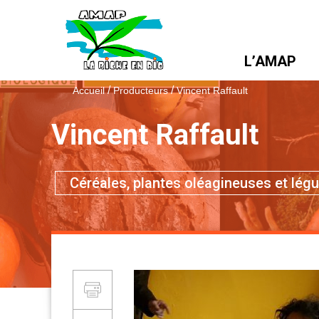
L’AMAP
/
/
Accueil
Producteurs
Vincent Raffault
Vincent Raffault
Type de produit :
Céréales, plantes oléagineuses et lé
Partager et Imprimer
Imprimer