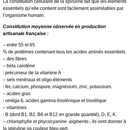
La constitution cellulaire de la spiruline fait que les éléments
essentiels qu’elle contient sont facilement assimilables par
l’organisme humain.
Constitution moyenne observée en production
artisanale française :
– entre 55 et 65
% de protéines contenant tous les acides aminés essentiels
– des fibres
– béta carotène
: précurseur de la vitamine A
– sels minéraux et oligo-éléments
: fer, calcium, phospore, magnésium, zinc, potassium.
– acides gras
: oméga 6, acides gamma-linolénique et linoélique
– vitamines
: B (dont B1, B2, B6 et B12 en grande quantité), D, E, K.
– chlorophylle et phycocyanine -pigments-, ils vont donner à
la spiruline sa couleur bleu-vert.