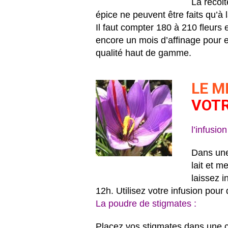
La récolt
épice ne peuvent être faits qu’à l
Il faut compter 180 à 210 fleurs
encore un mois d’affinage pour 
qualité haut de gamme.
LE M
VOTR
l’infusio
Dans une
lait et m
laissez i
12h. Utilisez votre infusion pou
La poudre de stigmates :
Placez vos stigmates dans une cu