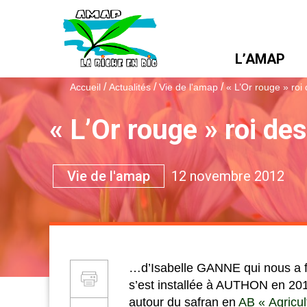
L’AMAP
/
/
/
Accueil
Actualités
Vie de l'amap
« L’Or rouge » roi
« L’Or rouge » roi de
Themes :
Vie de l'amap
12 novembre 2012
…d’Isabelle GANNE qui nous a fai
Partager et Imprimer
Imprimer
s’est installée à AUTHON en 2010
autour du safran en
AB « Agricul