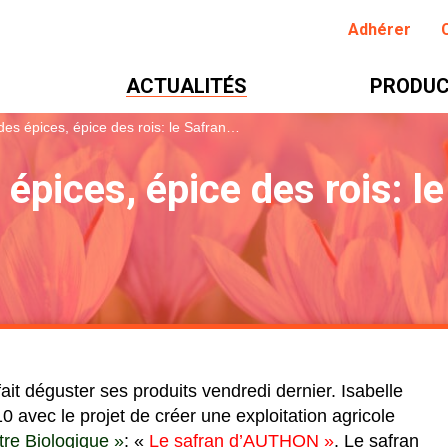
Adhérer
ACTUALITÉS
PRODUC
 des épices, épice des rois: le Safran…
s épices, épice des rois: l
t déguster ses produits vendredi dernier. Isabelle
 avec le projet de créer une exploitation agricole
tre Biologique »
: «
Le safran d’AUTHON »
.
Le safran