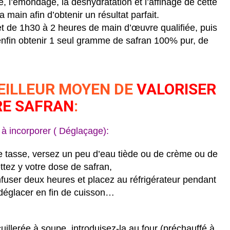
e, l’émondage, la déshydratation et l’affinage de cette
a main afin d’obtenir un résultat parfait.
 et de 1h30 à 2 heures de main d’œuvre qualifiée, puis
enfin obtenir 1 seul gramme de safran 100% pur, de
EILLEUR MOYEN DE
VALORISER
E SAFRAN
:
n à incorporer ( Déglaçage):
 tasse, versez un peu d’eau tiède ou de crème ou de
ettez y votre dose de safran,
nfuser deux heures et placez au réfrigérateur pendant
r déglacer en fin de cuisson…
illerée à soupe, introduisez-la au four (préchauffé à