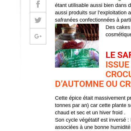
Partager sur Facebook
étant utilisable aussi bien dans 
aussi produits sur l’exploitation
safranées confectionnées à parti
Partager sur Twitter
Des cakes 
cosmétique
Partager sur Google +
LE S
ISSUE
CROCU
D’AUTOMNE OU CR
Cette épice était massivement pr
tonnes par an) car cette plante 
chaud et sec et un hiver froid .
Son cycle végétatif est inversé :
associées à une bonne humidité,