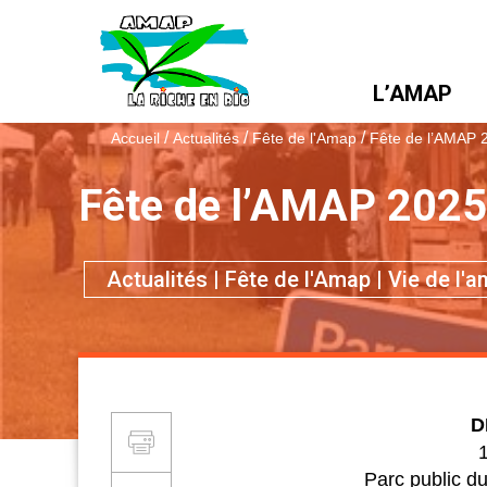
L’AMAP
/
/
/
Accueil
Actualités
Fête de l'Amap
Fête de l’AMAP 
Fête de l’AMAP 2025
Themes :
Actualités
|
Fête de l'Amap
|
Vie de l'
D
Partager et Imprimer
Imprimer
1
Parc public d