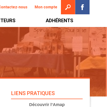
Ouvrir la recherche
Suivez nou
Contactez-nous
Mon compte
TEURS
ADHÉRENTS
LIENS PRATIQUES
Découvrir l’Amap