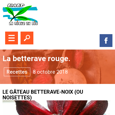
Fermer le menu
Ouvrir la recherche
Suive
La betterave rouge.
Themes :
Recettes
8 octobre 2018
LE GÂTEAU BETTERAVE-NOIX (OU
NOISETTES)