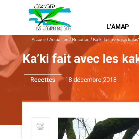
L’AMAP
/
/
/
Accueil
Actualités
Recettes
Ka’ki fait avec les kakis
Ka’ki fait avec les ka
Themes :
Recettes
18 décembre 2018
Partager et Imprimer
Imprimer