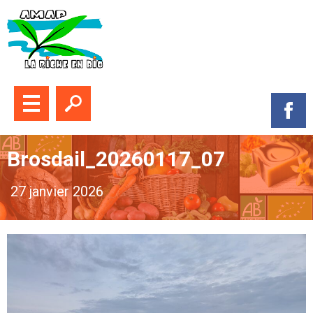
Fermer le menu
Ouvrir la recherche
Suive
Brosdail_20260117_07
27 janvier 2026