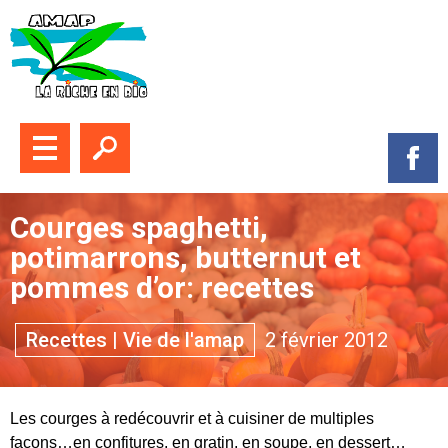
Fermer le menu
Ouvrir la recherche
Suive
Courges spaghetti,
potimarrons, butternut et
pommes d’or: recettes
Themes :
Recettes
|
Vie de l'amap
2 février 2012
Les courges à redécouvrir et à cuisiner de multiples
façons…en confitures, en gratin, en soupe, en dessert…